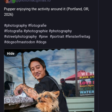
@
photomac@mas.to
Pupper enjoying the activity around it (Portland, OR, 
2026)
#
photography
#
fotografie
#
fotografia
#
photographie
#
photography
#
streetphotography
#
pnw
#
portrait
#
fensterfreitag
#
dogsofmastodon
#
dogs
Hide