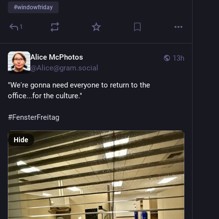
#
windowfriday
1
Alice McPhotos
13h
@
Alice@gram.social
"We're gonna need everyone to return to the
office...for the culture."
#FensterFreitag
Hide