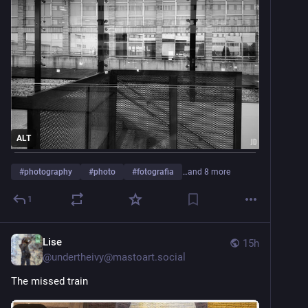
ALT
#
photography
#
photo
#
fotografia
…and 8 more
1
Lise
15h
@
undertheivy@mastoart.social
The missed train