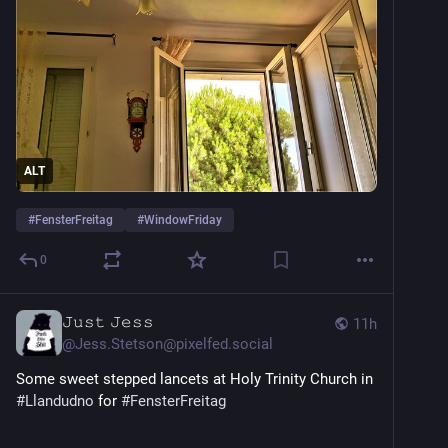
ALT
#
FensterFreitag
#
WindowFriday
0
𝙹𝚞𝚜𝚝 𝙹𝚎𝚜𝚜
11h
@
Jess.Stetson@pixelfed.social
Some sweet stepped lancets at Holy Trinity Church in
#Llandudno
for
#FensterFreitag