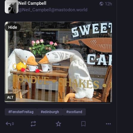
Neil Campbell
12h
@
Neil_Campbell@mastodon.world
Hide
ALT
#
FensterFreitag
#
edinburgh
#
scotland
0