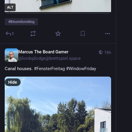
ALT
#
BloomScrolling
0
Marcus The Board Gamer
16h
@
lordsplodge@brettspiel.space
Canal houses. 
#
FensterFreitag
#
WindowFriday
Hide