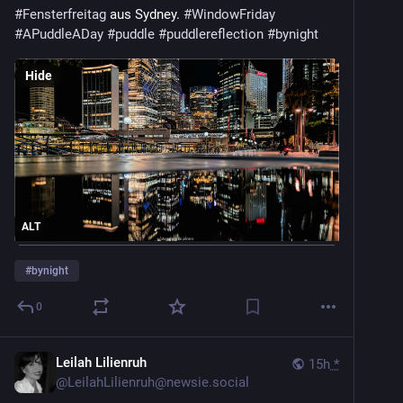
#Fensterfreitag
aus Sydney.
#WindowFriday
#APuddleADay
#puddle
#puddlereflection
#bynight
Hide
ALT
#
bynight
0
Leilah Lilienruh
15h
*
@
LeilahLilienruh@newsie.social