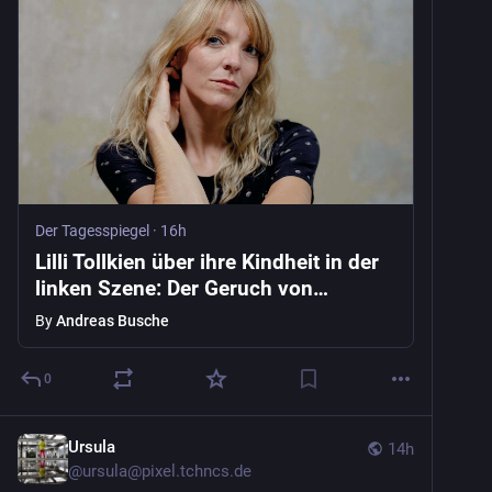
Der Tagesspiegel
·
16h
Lilli Tollkien über ihre Kindheit in der
linken Szene: Der Geruch von
Haschisch, Schwarzer Krauser und
By
Andreas Busche
stockiger Wäsche
0
Ursula
14h
@
ursula@pixel.tchncs.de