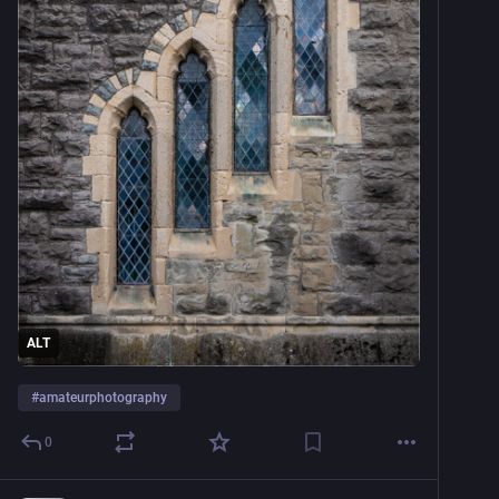
ALT
#
amateurphotography
0