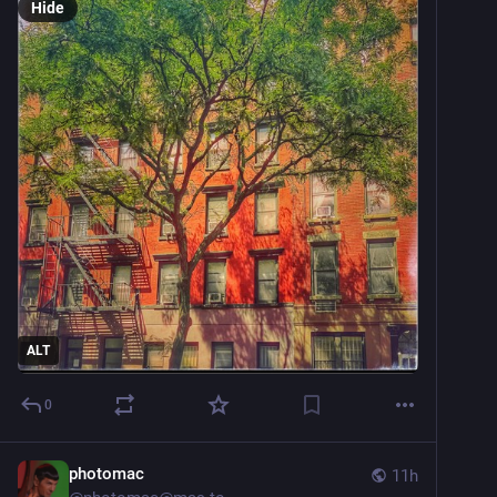
Hide
ALT
0
photomac
11h