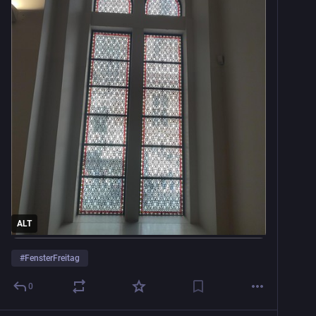
ALT
#
FensterFreitag
0