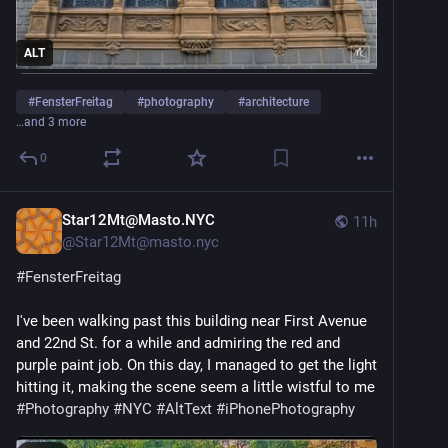
ALT
#
FensterFreitag
#
photography
#
architecture
…and 3 more
0
Star12Mt@Masto.NYC
11h
@
Star12Mt@masto.nyc
#
FensterFreitag
I've been walking past this building near First Avenue 
and 22nd St. for a while and admiring the red and 
purple paint job. On this day, I managed to get the light 
hitting it, making the scene seem a little wistful to me 
#
Photography
#
NYC
#
AltText
#
iPhonePhotography