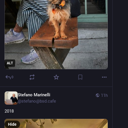
ALT
0
Stefano Marinelli
11h
@
stefano@bsd.cafe
2018
Hide