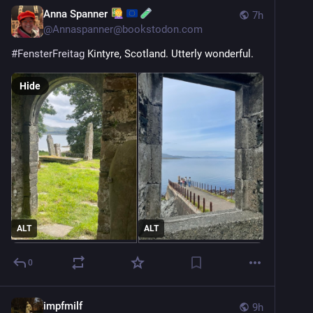
Anna Spanner
7h
@
Annaspanner@bookstodon.com
#
FensterFreitag
 Kintyre, Scotland. Utterly wonderful.
Hide
ALT
ALT
0
impfmilf
9h