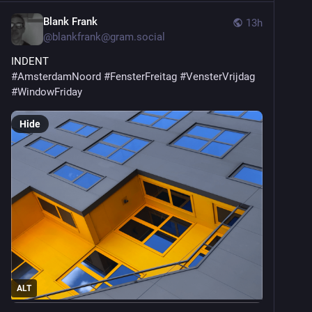
Blank Frank
13h
@
blankfrank@gram.social
INDENT
#AmsterdamNoord
#FensterFreitag
#VensterVrijdag
#WindowFriday
Hide
ALT