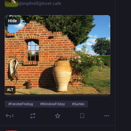
@
impfmilf@troet.cafe
Hide
ALT
#
FensterFreitag
#
WindowFriday
#
Garten
0