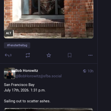
ALT
#
Fensterfreitag
0
Bob Horowitz
10h
@
BobHorowitz@sfba.social
San Francisco Bay 
July 17th, 2026. 1:31 p.m. 
Sailing out to scatter ashes.