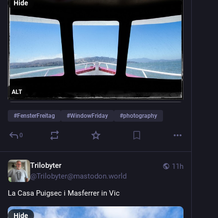
Hide
ALT
#
FensterFreitag
#
WindowFriday
#
photography
0
Trilobyter
11h
@
Trilobyter@mastodon.world
La Casa Puigsec i Masferrer in Vic
Hide