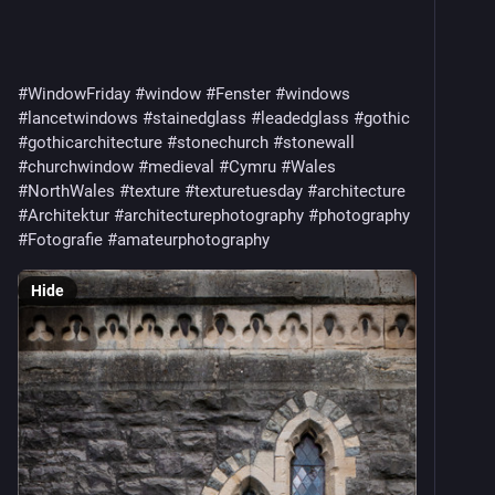
#WindowFriday
#window
#Fenster
#windows
#lancetwindows
#stainedglass
#leadedglass
#gothic
#gothicarchitecture
#stonechurch
#stonewall
#churchwindow
#medieval
#Cymru
#Wales
#NorthWales
#texture
#texturetuesday
#architecture
#Architektur
#architecturephotography
#photography
#Fotografie
#amateurphotography
Hide