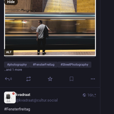
Hide
ALT
#
photography
#
FensterFreitag
#
StreetPhotography
…and 1 more
0
kvadraat
16h
*
@
kvadraat@cultur.social
#
Fensterfreitag