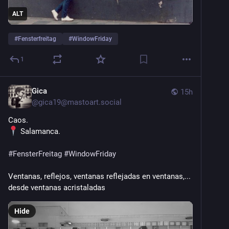
ALT
#
Fensterfreitag
#
WindowFriday
1
Gica
15h
@
gica19@mastoart.social
Caos.
 Salamanca.
#
FensterFreitag
#
WindowFriday
Ventanas, reflejos, ventanas reflejadas en ventanas,... 
desde ventanas acristaladas
Hide