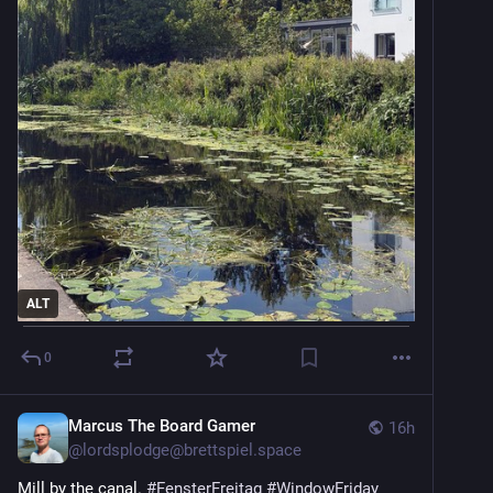
ALT
0
Marcus The Board Gamer
16h
@
lordsplodge@brettspiel.space
Mill by the canal. 
#
FensterFreitag
#
WindowFriday