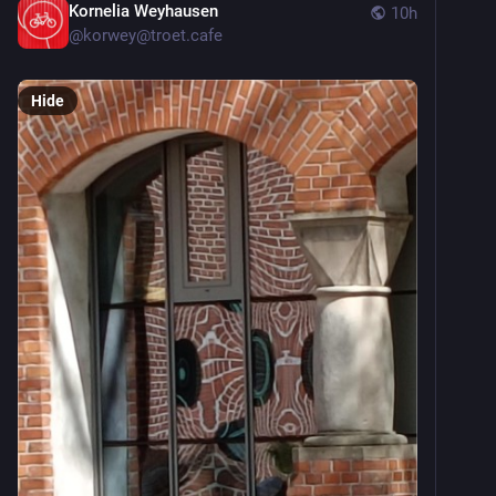
Kornelia Weyhausen
10h
@
korwey@troet.cafe
Hide