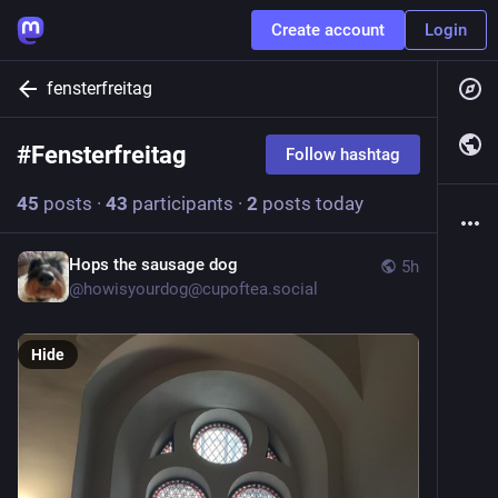
Create account
Login
fensterfreitag
#
Fensterfreitag
Follow hashtag
45
posts
·
43
participants
·
2
posts today
Hops the sausage dog
5h
@
howisyourdog@cupoftea.social
Hide