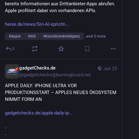
bereits Informationen aus Drittanbieter-Apps abrufen. 
Apple profitiert dabei von vorhandenen APIs.
heise.de/news/Siri-AI-spricht-
#
Apple
#
iOS
#
KünstlicheIntelligenz
…and 5 more
0
gadgetChecks.de
Jun 25
@
gadgetchecks@burningboard.net
APPLE DAILY: IPHONE ULTRA VOR 
PRODUKTIONSSTART – APPLES NEUES ÖKOSYSTEM 
NIMMT FORM AN
gadgetchecks.de/apple-daily-ip
.
.