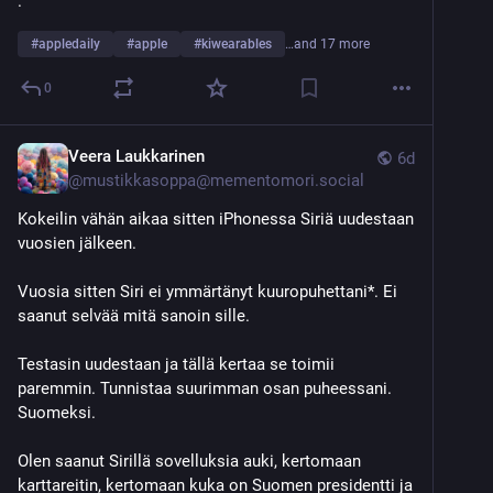
.
#
appledaily
#
apple
#
kiwearables
…and 17 more
0
Veera Laukkarinen
6d
@
mustikkasoppa@mementomori.social
Kokeilin vähän aikaa sitten iPhonessa Siriä uudestaan 
vuosien jälkeen.
Vuosia sitten Siri ei ymmärtänyt kuuropuhettani*. Ei 
saanut selvää mitä sanoin sille.
Testasin uudestaan ja tällä kertaa se toimii 
paremmin. Tunnistaa suurimman osan puheessani. 
Suomeksi.
Olen saanut Sirillä sovelluksia auki, kertomaan 
karttareitin, kertomaan kuka on Suomen presidentti ja 