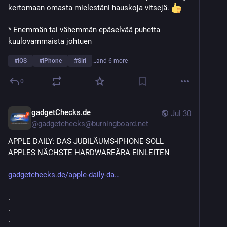
kertomaan omasta mielestäni hauskoja vitsejä. 
* Enemmän tai vähemmän epäselvää puhetta 
kuulovammaista johtuen 
#
iOS
#
iPhone
#
Siri
…and 6 more
0
gadgetChecks.de
Jul 30
@
gadgetchecks@burningboard.net
APPLE DAILY: DAS JUBILÄUMS-IPHONE SOLL 
APPLES NÄCHSTE HARDWAREÄRA EINLEITEN
gadgetchecks.de/apple-daily-da
.
.
.