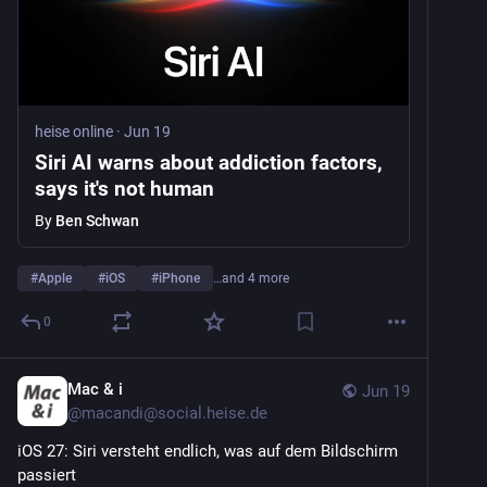
heise online
·
Jun 19
Siri AI warns about addiction factors,
says it's not human
By
Ben Schwan
#
Apple
#
iOS
#
iPhone
…and 4 more
0
Mac & i
Jun 19
@
macandi@social.heise.de
iOS 27: Siri versteht endlich, was auf dem Bildschirm 
passiert