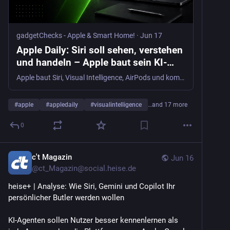
gadgetChecks - Apple & Smart Home!
·
Jun 17
Apple Daily: Siri soll sehen, verstehen
und handeln – Apple baut sein KI-
Ökosystem neu auf - gadgetChecks -
Apple baut Siri, Visual Intelligence, AirPods und kommende iPhones zu einem neuen KI-Ökosystem aus. iOS 27 zeigt, wohin die Reise geht.
Apple & Smart Home!
#
apple
#
appledaily
#
visualintelligence
…and 17 more
0
c't Magazin
Jun 16
@
ct_Magazin@social.heise.de
heise+ | Analyse: Wie Siri, Gemini und Copilot Ihr 
persönlicher Butler werden wollen
KI-Agenten sollen Nutzer besser kennenlernen als 