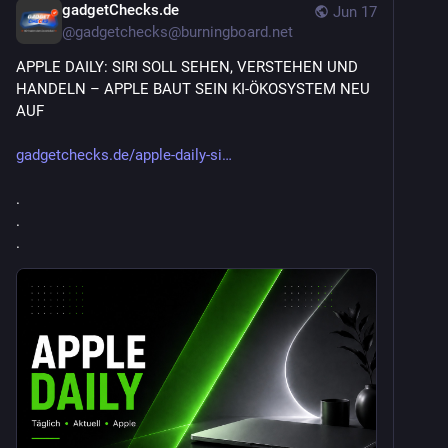
gadgetChecks.de
Jun 17
@
gadgetchecks@burningboard.net
APPLE DAILY: SIRI SOLL SEHEN, VERSTEHEN UND 
HANDELN – APPLE BAUT SEIN KI-ÖKOSYSTEM NEU 
AUF
gadgetchecks.de/apple-daily-si
.
.
.