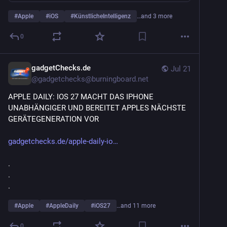
#
Apple
#
iOS
#
KünstlicheIntelligenz
…and 3 more
0
gadgetChecks.de
Jul 21
@
gadgetchecks@burningboard.net
APPLE DAILY: IOS 27 MACHT DAS IPHONE 
UNABHÄNGIGER UND BEREITET APPLES NÄCHSTE 
GERÄTEGENERATION VOR
gadgetchecks.de/apple-daily-io
.
.
.
#
Apple
#
AppleDaily
#
iOS27
…and 11 more
0