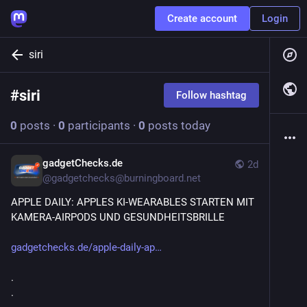
Create account
Login
siri
#
siri
Follow hashtag
0
posts
·
0
participants
·
0
posts today
gadgetChecks.de
2d
@
gadgetchecks@burningboard.net
APPLE DAILY: APPLES KI-WEARABLES STARTEN MIT 
KAMERA-AIRPODS UND GESUNDHEITSBRILLE
gadgetchecks.de/apple-daily-ap
.
.