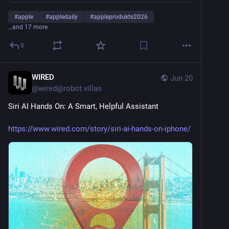
#
apple
#
appledaily
#
appleprodukte2026
…and 17 more
0
WIRED
Jun 20
@
wired@robot.villas
Siri AI Hands On: A Smart, Helpful Assistant
https://www.wired.com/story/siri-ai-hands-on-iphone/