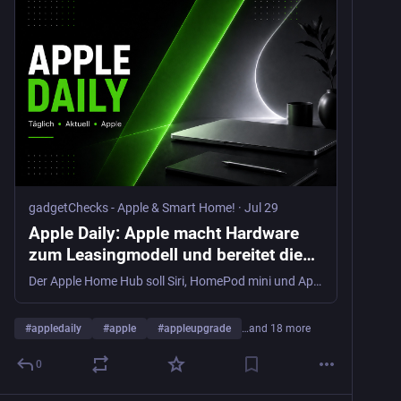
gadgetChecks - Apple & Smart Home!
·
Jul 29
Apple Daily: Apple macht Hardware
zum Leasingmodell und bereitet die
nächste Plattform vor - gadgetChecks
Der Apple Home Hub soll Siri, HomePod mini und Apple TV verbinden. Unsere Analyse zu Apples neuer Smart-Home- und KI-Strategie.
- Apple & Smart Home!
#
appledaily
#
apple
#
appleupgrade
…and 18 more
0