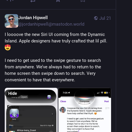
Jordan Hipwell
Jul 21
@
jordanhipwell@mastodon.world
I loooove the new Siri UI coming from the Dynamic 
Island. Apple designers have truly crafted that lil pill. 
I need to get used to the swipe gesture to search 
from anywhere. We’ve always had to return to the 
home screen then swipe down to search. Very 
convenient to have that everywhere.
Hide