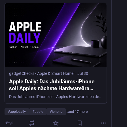
gadgetChecks - Apple & Smart Home!
·
Jul 30
Apple Daily: Das Jubiläums-iPhone
soll Apples nächste Hardwareära
einleiten - gadgetChecks - Apple &
Das Jubiläums-iPhone soll Apples Hardware neu definieren. Dazu kommen eigene Modems, neue KI-Rivalen und wachsender Druck auf den App Store.
Smart Home!
#
appledaily
#
apple
#
iphone
…and 17 more
0