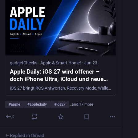
gadgetChecks - Apple & Smart Home!
·
Jun 23
Apple Daily: iOS 27 wird offener –
doch iPhone Ultra, iCloud und neue
KI-Hardware binden Nutzer enger ein
iOS 27 bringt RCS-Antworten, Recovery Mode, Wallet Insights und neue KI-Funktionen. Gleichzeitig rücken iPhone Ultra, AirPods Ultra und iCloud-Druck näher.
- gadgetChecks - Apple & Smart
Home!
#
apple
#
appledaily
#
ios27
…and 17 more
0
Replied in thread