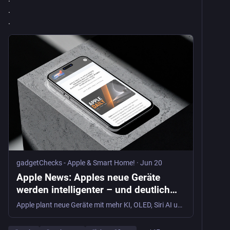
.
.
gadgetChecks - Apple & Smart Home!
·
Jun 20
Apple News: Apples neue Geräte
werden intelligenter – und deutlich
teurer - gadgetChecks - Apple &
Apple plant neue Geräte mit mehr KI, OLED, Siri AI und engerer Vernetzung. Doch iPhone, Apple Watch und iPad könnten teurer und anspruchsvoller werden.
Smart Home!