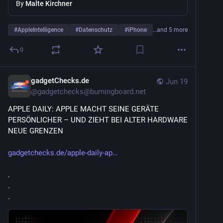
By
Malte Kirchner
#
AppleIntelligence
#
Datenschutz
#
iPhone
…and 5 more
0
gadgetChecks.de
Jun 19
@
gadgetchecks@burningboard.net
APPLE DAILY: APPLE MACHT SEINE GERÄTE 
PERSÖNLICHER – UND ZIEHT BEI ALTER HARDWARE 
NEUE GRENZEN
gadgetchecks.de/apple-daily-ap
.
.
.