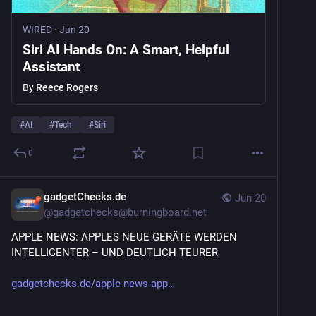
WIRED
·
Jun 20
Siri AI Hands On: A Smart, Helpful
Assistant
By
Reece Rogers
#
AI
#
Tech
#
Siri
0
gadgetChecks.de
Jun 20
@
gadgetchecks@burningboard.net
APPLE NEWS: APPLES NEUE GERÄTE WERDEN 
INTELLIGENTER – UND DEUTLICH TEURER
gadgetchecks.de/apple-news-app
.