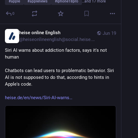
#
apple
#
applenews
#
iphone18pro
…and 17 more
0
heise online English
Jun 19
@
heiseonlineenglish@social.heise.de
Siri AI warns about addiction factors, says it's not 
human
Chatbots can lead users to problematic behavior. Siri 
AI is not supposed to do that, according to hints in 
Apple's code.
heise.de/en/news/Siri-AI-warns