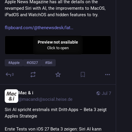
Apple News Magazine has all the details on the 
revamped Siri with AI, the improvements to MacOS, 
iPadOS and WatchOS and hidden features to try.
flipboard.com/@thenewsdesk/lat
Preview not available
Click to open
#
Apple
#
iOS27
#
Siri
0
Mac & i
Jul 7
@
macandi@social.heise.de
Siri AI spricht erstmals mit Dritt-Apps – Beta 3 zeigt 
Apples Strategie
Erste Tests von iOS 27 Beta 3 zeigen: Siri AI kann 