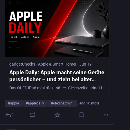
gadgetChecks - Apple & Smart Home!
·
Jun 19
Apple Daily: Apple macht seine Geräte
persönlicher – und zieht bei alter
Hardware neue Grenzen -
Das OLED iPad mini rückt näher. Gleichzeitig bringt iOS 27 neue Funktionen, während ältere Apple-Chips neue Sicherheitsfragen aufwerfen.
gadgetChecks - Apple & Smart Home!
#
apple
#
appledaily
#
oledipadmini
…and 10 more
0