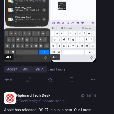
ALT
ALT
#
iOS27
#
Siri
#
SiriAI
…and 1 more
0
Flipboard Tech Desk
Jul 14
@
TechDesk@flipboard.social
Apple has released iOS 27 in public beta. Our Latest 