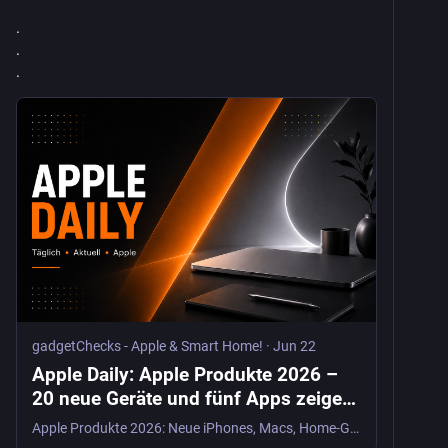
.
.
.
gadgetChecks - Apple & Smart Home!
·
Jun 22
Apple Daily: Apple Produkte 2026 –
20 neue Geräte und fünf Apps zeigen
den nächsten Schub - gadgetChecks -
Apple Produkte 2026: Neue iPhones, Macs, Home-Geräte, Siri AI und fünf Apps zeigen, wie Apple seine nächste große Produktwelle vorbereitet.
Apple & Smart Home!