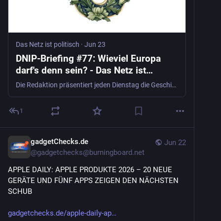
Das Netz ist politisch
·
Jun 23
DNIP-Briefing #77: Wieviel Europa
darf's denn sein? - Das Netz ist
politisch
Die Redaktion präsentiert jeden Dienstag die Geschichten, die sie bewegt, aufgerüttelt oder zum Nachdenken angeregt hat. Heute u. a. mit europäischen Social
1
gadgetChecks.de
Jun 22
@
gadgetchecks@burningboard.net
APPLE DAILY: APPLE PRODUKTE 2026 – 20 NEUE 
GERÄTE UND FÜNF APPS ZEIGEN DEN NÄCHSTEN 
SCHUB
gadgetchecks.de/apple-daily-ap