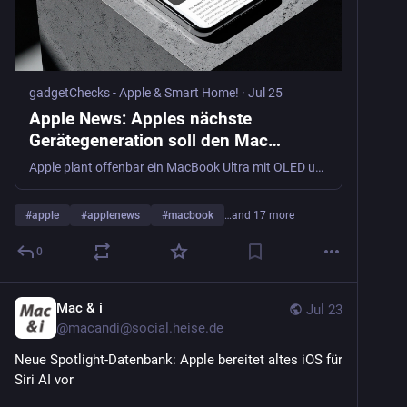
gadgetChecks - Apple & Smart Home!
·
Jul 25
Apple News: Apples nächste
Gerätegeneration soll den Mac
grundlegend verändern – während
Apple plant offenbar ein MacBook Ultra mit OLED und Touchscreen, verhandelt über die Displaypreise des iPhone 18 Pro Max und steht gleichzeitig vor neuen Herausforderungen durch KI, Sicherheit und Regulierung.
beim iPhone 18 jeder Dollar zählt -
gadgetChecks - Apple & Smart Home!
#
apple
#
applenews
#
macbook
…and 17 more
0
Mac & i
Jul 23
@
macandi@social.heise.de
Neue Spotlight-Datenbank: Apple bereitet altes iOS für 
Siri AI vor