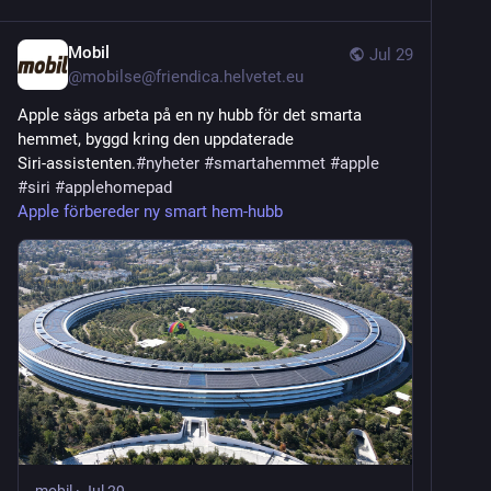
Mobil
Jul 29
@
mobilse@friendica.helvetet.eu
Apple sägs arbeta på en ny hubb för det smarta
hemmet, byggd kring den uppdaterade
Siri‑assistenten.
#
nyheter
#
smartahemmet
#
apple
#
siri
#
applehomepad
Apple förbereder ny smart hem‑hubb
mobil
·
Jul 29