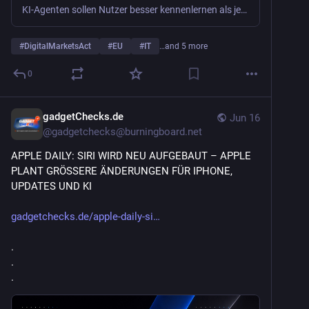
KI-Agenten sollen Nutzer besser kennenlernen als jede App – und an die Plattformen von Apple, Google & Co. binden. Die enge Verzahnung erschwert den Umzug.
#
DigitalMarketsAct
#
EU
#
IT
…and 5 more
0
gadgetChecks.de
Jun 16
@
gadgetchecks@burningboard.net
APPLE DAILY: SIRI WIRD NEU AUFGEBAUT – APPLE 
PLANT GRÖSSERE ÄNDERUNGEN FÜR IPHONE, 
UPDATES UND KI
gadgetchecks.de/apple-daily-si
.
.
.