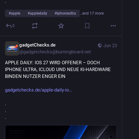
.
#
apple
#
appledaily
#
iphoneultra
…and 17 more
0
gadgetChecks.de
Jun 23
@
gadgetchecks@burningboard.net
APPLE DAILY: IOS 27 WIRD OFFENER – DOCH 
IPHONE ULTRA, ICLOUD UND NEUE KI-HARDWARE 
BINDEN NUTZER ENGER EIN
gadgetchecks.de/apple-daily-io
.
.
.